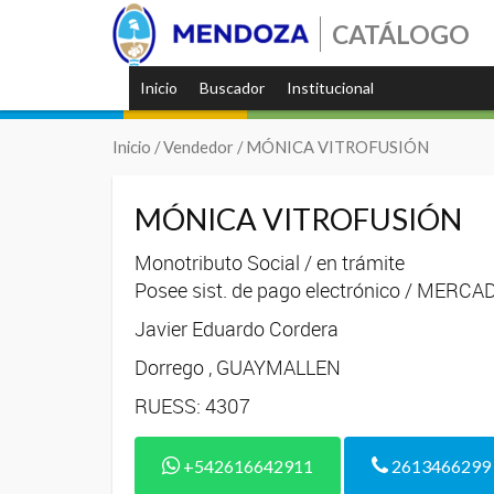
CATÁLOGO
Inicio
Buscador
Institucional
Inicio
/ Vendedor / MÓNICA VITROFUSIÓN
MÓNICA VITROFUSIÓN
Monotributo Social / en trámite
Posee sist. de pago electrónico / MER
Javier Eduardo Cordera
Dorrego , GUAYMALLEN
RUESS: 4307
+542616642911
2613466299