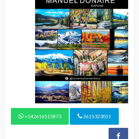
+542616515873
2615323011