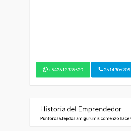
+542613335520
2614306209
Historia del Emprendedor
Puntorosa.tejidos amigurumis comenzó hace va