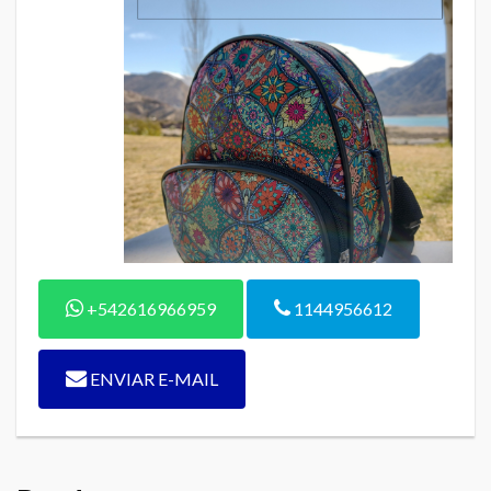
+542616966959
1144956612
ENVIAR E-MAIL