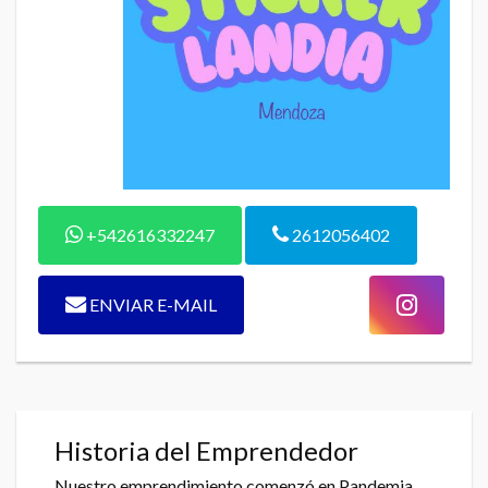
+542616332247
2612056402
ENVIAR E-MAIL
Historia del Emprendedor
Nuestro emprendimiento comenzó en Pandemia