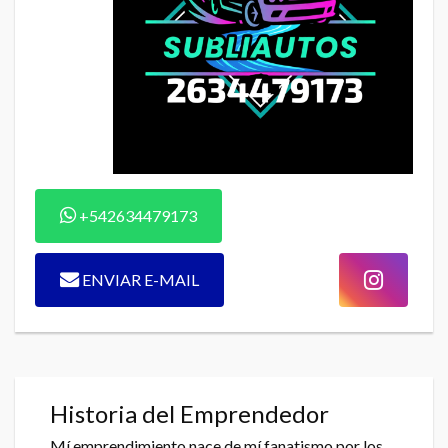
+542634479173
ENVIAR E-MAIL
Historia del Emprendedor
Mí emprendimiento nace de mí fanatismo por los