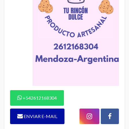
+542612168304
ENVIAR E-MAIL