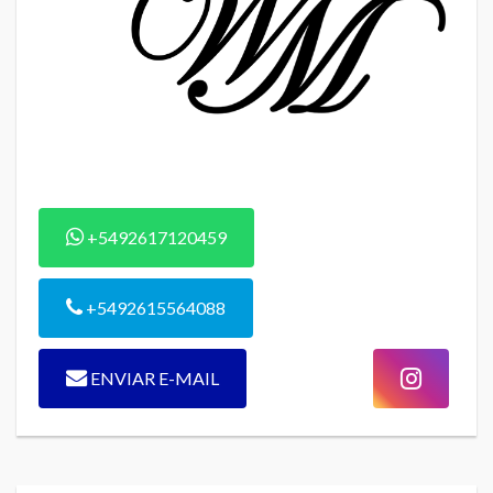
+5492617120459
+5492615564088
ENVIAR E-MAIL