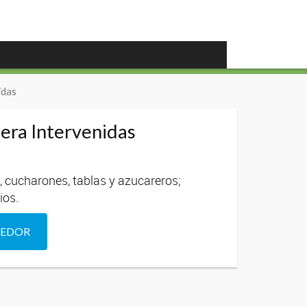
idas
era Intervenidas
, cucharones, tablas y azucareros;
ios.
DEDOR