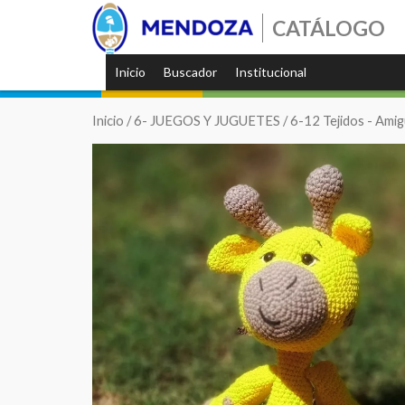
CATÁLOGO
Inicio
Buscador
Institucional
Inicio
/
6- JUEGOS Y JUGUETES
/
6-12 Tejidos - Ami