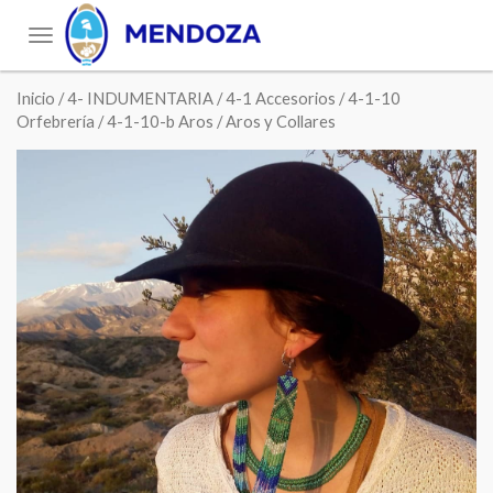
Toggle
navigation
Inicio
/
4- INDUMENTARIA
/
4-1 Accesorios
/
4-1-10
Orfebrería
/
4-1-10-b Aros
/ Aros y Collares