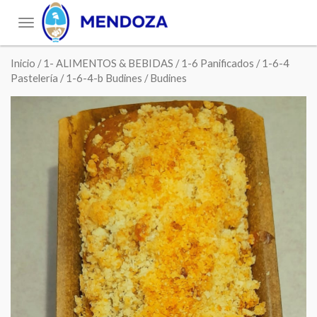
Toggle
navigation
Inicio
/
1- ALIMENTOS & BEBIDAS
/
1-6 Panificados
/
1-6-4
Pastelería
/
1-6-4-b Budines
/ Budines