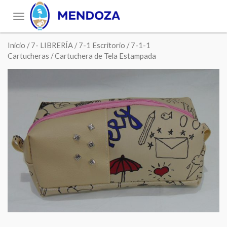
Toggle
navigation
Inicio
/
7- LIBRERÍA
/
7-1 Escritorio
/
7-1-1
Cartucheras
/ Cartuchera de Tela Estampada