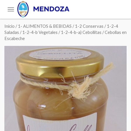
Toggle
navigation
Inicio
/
1- ALIMENTOS & BEBIDAS
/
1-2 Conservas
/
1-2-4
Saladas
/
1-2-4-b Vegetales
/
1-2-4-b-a) Cebollitas
/ Cebollas en
Escabeche