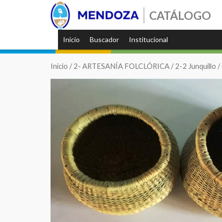
CATÁLOGO
Inicio
Buscador
Institucional
Inicio
/
2- ARTESANÍA FOLCLÓRICA
/
2-2 Junquillo
/