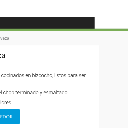
rveza
za
cocinados en bizcocho, listos para ser
el chop terminado y esmaltado.
lores
DEDOR