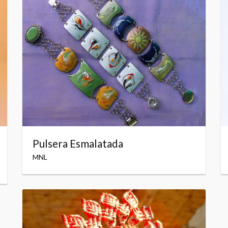
Pulsera Esmalatada
MNL