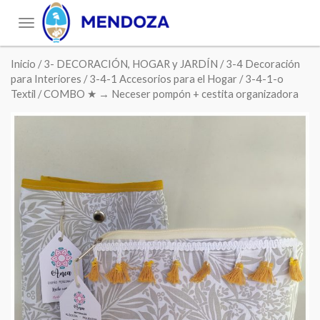
Toggle
navigation
Inicio
/
3- DECORACIÓN, HOGAR y JARDÍN
/
3-4 Decoración
para Interiores
/
3-4-1 Accesorios para el Hogar
/
3-4-1-o
Textil
/ COMBO ★ → Neceser pompón + cestita organizadora