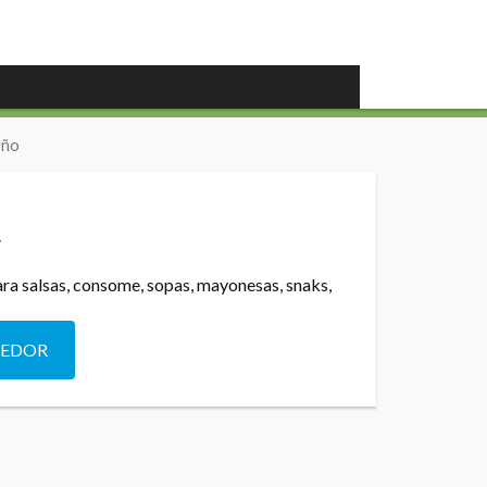
eño
Y
ra salsas, consome, sopas, mayonesas, snaks,
DEDOR