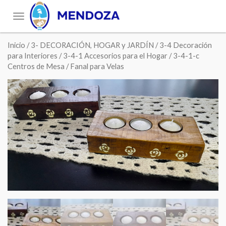
Toggle
navigation
Inicio
/
3- DECORACIÓN, HOGAR y JARDÍN
/
3-4 Decoración
para Interiores
/
3-4-1 Accesorios para el Hogar
/
3-4-1-c
Centros de Mesa
/ Fanal para Velas