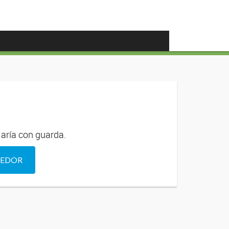
r
María con guarda.
DEDOR