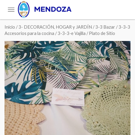
Toggle
navigation
Inicio
/
3- DECORACIÓN, HOGAR y JARDÍN
/
3-3 Bazar
/
3-3-3
Accesorios para la cocina
/
3-3-3-e Vajilla
/ Plato de Sitio