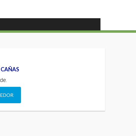
 CAÑAS
de.
DEDOR