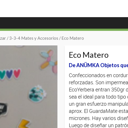
zar
/
3-3-4 Mates y Accesorios
/ Eco Matero
Eco Matero
De ANÜMKA Objetos qu
Confeccionados en cordur
reforzadas. Son impermeab
EcoYerbera entran 350gr 
sea el ideal para todo ti
un gran esfuerzo manipula
aprox. El GuardaMate esta
micrones. Hay varios dise
Luego de diseñar un patrón