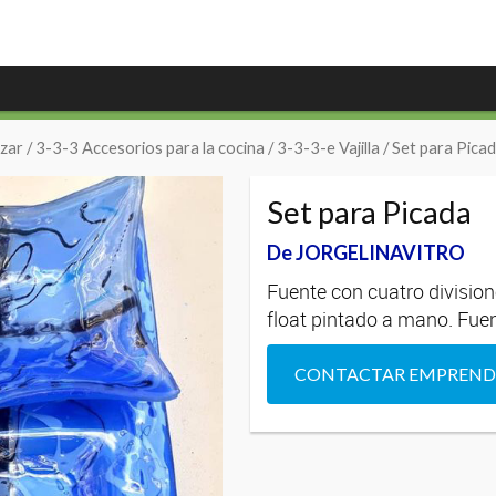
zar
/
3-3-3 Accesorios para la cocina
/
3-3-3-e Vajilla
/ Set para Pica
Set para Picada
De JORGELINAVITRO
Fuente con cuatro division
float pintado a mano. Fue
CONTACTAR EMPREN