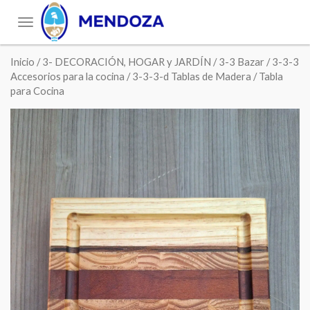
Toggle
navigation
Inicio
/
3- DECORACIÓN, HOGAR y JARDÍN
/
3-3 Bazar
/
3-3-3
Accesorios para la cocina
/
3-3-3-d Tablas de Madera
/ Tabla
para Cocina