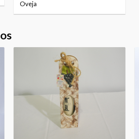
Oveja
dos