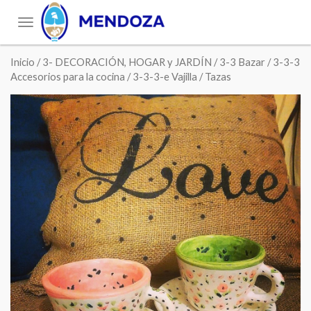
Toggle
navigation
Inicio
/
3- DECORACIÓN, HOGAR y JARDÍN
/
3-3 Bazar
/
3-3-3
Accesorios para la cocina
/
3-3-3-e Vajilla
/ Tazas