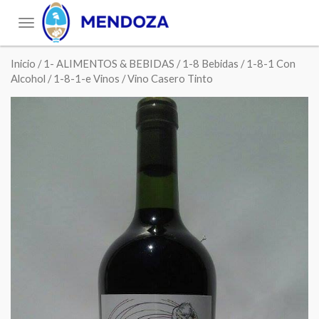
Toggle
navigation
Inicio
/
1- ALIMENTOS & BEBIDAS
/
1-8 Bebidas
/
1-8-1 Con
Alcohol
/
1-8-1-e Vinos
/ Vino Casero Tinto