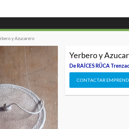
erbero y Azucarero
Yerbero y Azuca
De RAÍCES RÜCA Trenzad
CONTACTAR EMPREN