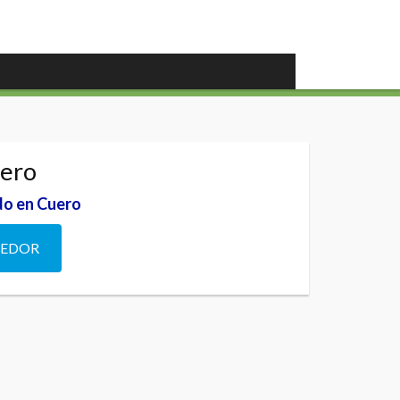
rero
o en Cuero
DEDOR