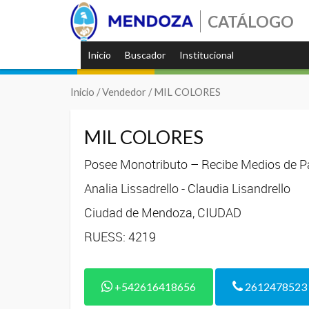
CATÁLOGO
Inicio
Buscador
Institucional
Inicio
/ Vendedor / MIL COLORES
MIL COLORES
Posee Monotributo – Recibe Medios de Pa
Analia Lissadrello - Claudia Lisandrello
Ciudad de Mendoza, CIUDAD
RUESS: 4219
+542616418656
2612478523