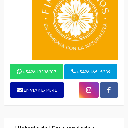
+542613336387
+542616615339
ENVIAR E-MAIL