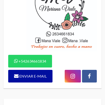
+542634661834
ENVIAR E-MAIL