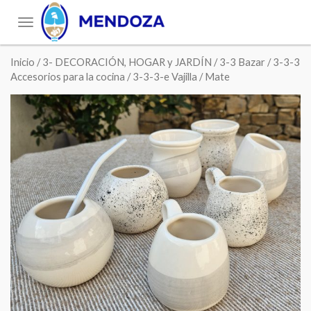
Toggle
navigation
Inicio
/
3- DECORACIÓN, HOGAR y JARDÍN
/
3-3 Bazar
/
3-3-3
Accesorios para la cocina
/
3-3-3-e Vajilla
/ Mate