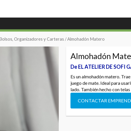
Bolsos, Organizadores y Carteras
/ Almohadón Matero
Almohadón Mate
De EL ATELIER DE SOFI 
Es un almohadón matero. Trae u
juego de mate. Ideal para usarl
lado. También hecho con telas 
CONTACTAR EMPREN