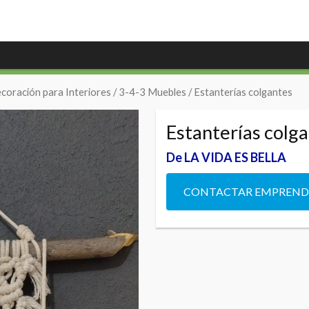
coración para Interiores
/
3-4-3 Muebles
/ Estanterías colgantes
Estanterías colg
De LA VIDA ES BELLA
CONTACTAR EMPREN