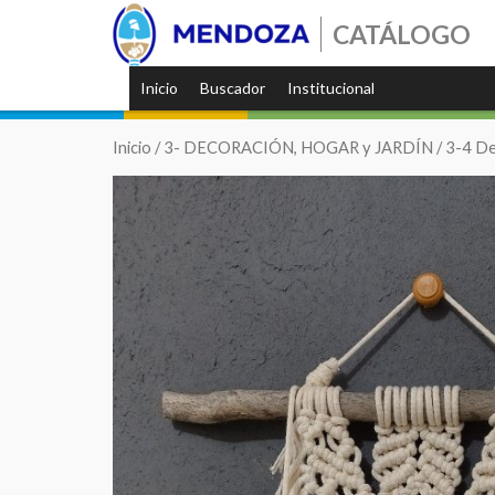
CATÁLOGO
Inicio
Buscador
Institucional
Inicio
/
3- DECORACIÓN, HOGAR y JARDÍN
/
3-4 De