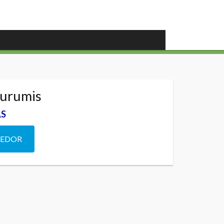
gurumis
AS
DEDOR