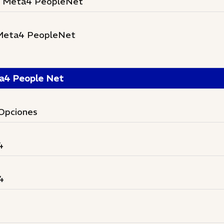
 en Meta4 PeopleNet
n Meta4 PeopleNet
4 People Net
 Opciones
4
4