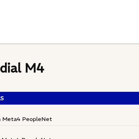
dial M4
AS
 en Meta4 PeopleNet