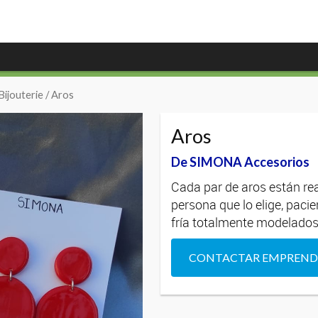
Bijouterie
/ Aros
Aros
De SIMONA Accesorios
Cada par de aros están rea
persona que lo elige, paci
fría totalmente modelados
CONTACTAR EMPREN