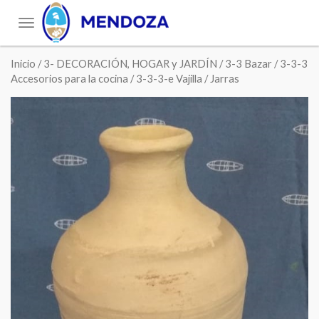
Toggle
navigation
Inicio
/
3- DECORACIÓN, HOGAR y JARDÍN
/
3-3 Bazar
/
3-3-3
Accesorios para la cocina
/
3-3-3-e Vajilla
/ Jarras