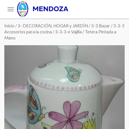
Toggle
navigation
Inicio
/
3- DECORACIÓN, HOGAR y JARDÍN
/
3-3 Bazar
/
3-3-3
Accesorios para la cocina
/
3-3-3-e Vajilla
/ Tetera Pintada a
Mano