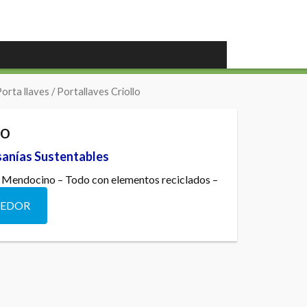
Porta llaves
/ Portallaves Criollo
lo
esanías Sustentables
 Mendocino – Todo con elementos reciclados –
DEDOR