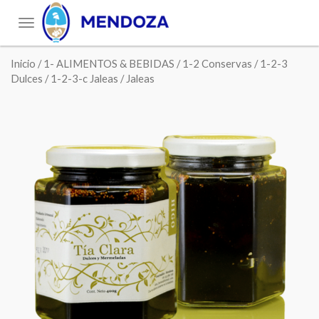
Toggle
navigation
Inicio
/
1- ALIMENTOS & BEBIDAS
/
1-2 Conservas
/
1-2-3
Dulces
/
1-2-3-c Jaleas
/ Jaleas