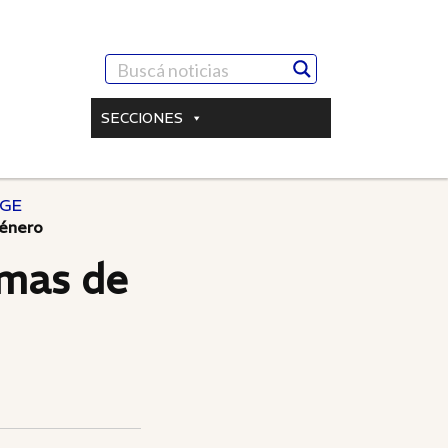
SECCIONES
GE
género
imas de