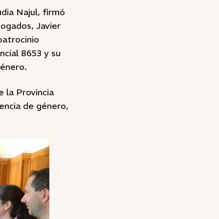
dia Najul, firmó
bogados, Javier
patrocinio
ncial 8653 y su
género.
e la Provincia
encia de género,