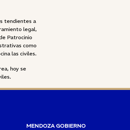
es tendientes a
ramiento legal,
 de Patrocinio
istrativas como
ina las civiles.
rea, hoy se
iles.
MENDOZA GOBIERNO