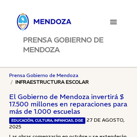
Toggle
navigatio
PRENSA GOBIERNO DE
MENDOZA
Prensa Gobierno de Mendoza
INFRAESTRUCTURA ESCOLAR
El Gobierno de Mendoza invertirá $
17.500 millones en reparaciones para
más de 1.000 escuelas
27 DE AGOSTO,
EDUCACIÓN, CULTURA, INFANCIAS, DGE
2025
Las obras comenzarán en octubre y se extenderán