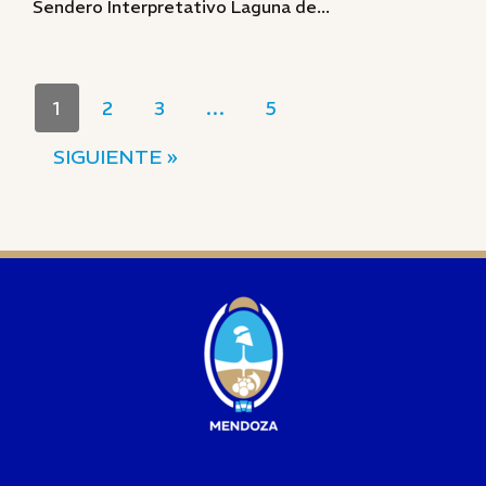
Sendero Interpretativo Laguna de...
1
2
3
…
5
SIGUIENTE »