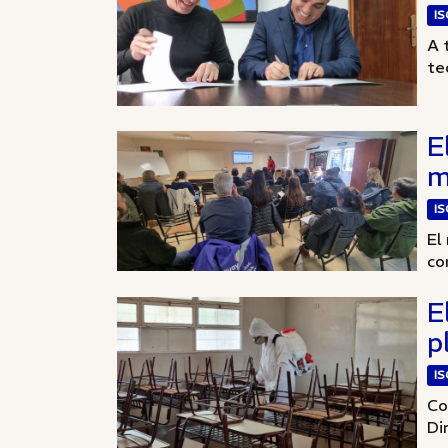
I
A 
te
E
m
I
El
co
E
p
I
Co
Di