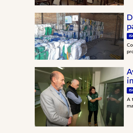
D
p
I
Co
pr
A
i
I
A 
ma