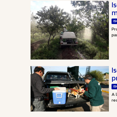
I
m
I
Pr
pa
I
p
I
A 
re