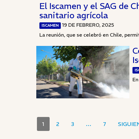
El Iscamen y el SAG de C
sanitario agrícola
19 DE FEBRERO, 2025
ISCAMEN
La reunión, que se celebró en Chile, permit
C
I
I
En
1
2
3
…
7
SIGUIE