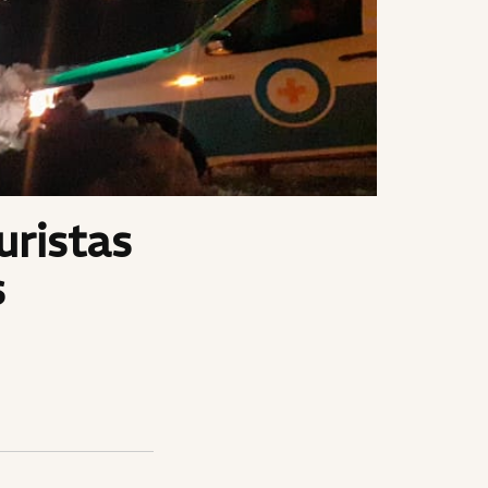
uristas
s