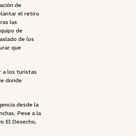
ación de
lantar el retiro
ras las
equipo de
raslado de los
gurar que
a los turistas
de donde
gencia desde la
nchas. Pese a la
oyo El Desecho,