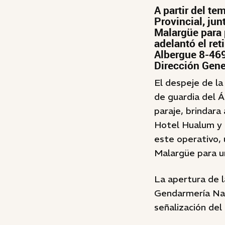
A partir del te
Provincial, jun
Malargüe para 
adelantó el re
Albergue 8-469
Dirección Gene
El despeje de la
de guardia del Á
paraje, brindara
Hotel Hualum y 
este operativo, 
Malargüe para u
La apertura de l
Gendarmería Naci
señalización del