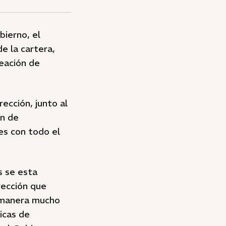
bierno, el
e la cartera,
reación de
rección, junto al
ón de
es con todo el
s se esta
rección que
a manera mucho
icas de