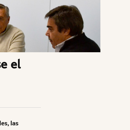
e el
es, las