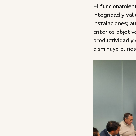
El funcionamient
integridad y val
instalaciones; a
criterios objeti
productividad y 
disminuye el rie